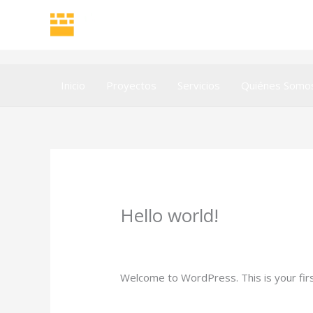
Ir
al
contenido
Inicio
Proyectos
Servicios
Quiénes Somo
Hello world!
1 comentario
/
Uncategorized
/ Por
el.
Welcome to WordPress. This is your first 