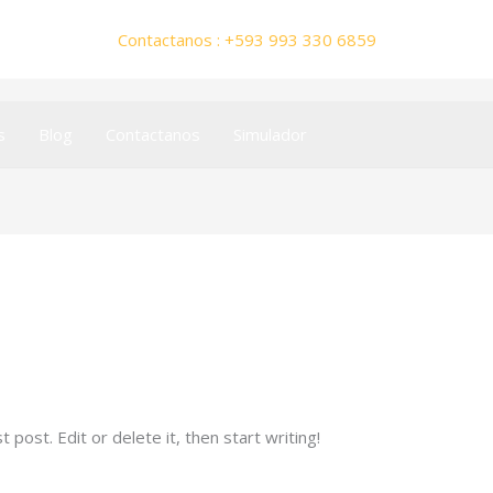
Contactanos : +593 993 330 6859
s
Blog
Contactanos
Simulador
maker1608@gmail.com
post. Edit or delete it, then start writing!