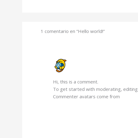
1 comentario en “Hello world!”
A WORDPRESS COMMENTER
FEBRERO 24, 2025 A LAS 8:37 PM
Hi, this is a comment.
To get started with moderating, editin
Commenter avatars come from
Gravata