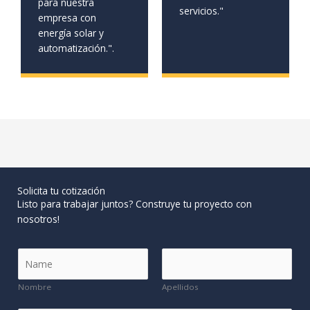
para nuestra
servicios."
empresa con
energía solar y
automatización.".
Solicita tu cotización
Listo para trabajar juntos? Construye tu proyecto con
nosotros!
N
o
m
Nombre
Apellidos
b