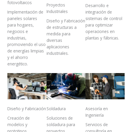
fotovoltaicos
Proyectos
Desarrollo e
Industriales
Implementación de
integración de
paneles solares
sistemas de control
Diseño y Fabricación
para hogares,
para optimizar
de estructuras a
negocios e
operaciones en
medida para
industrias,
plantas y fábricas.
diversas
promoviendo el uso
aplicaciones
de energías limpias
industriales.
y el ahorro
energético.
Diseño y Fabricación
Soldadura
Asesoría en
Ingeniería
Creación de
Soluciones de
modelos y
soldadura para
Servicios de
prototipos
proyectos
consultoría en