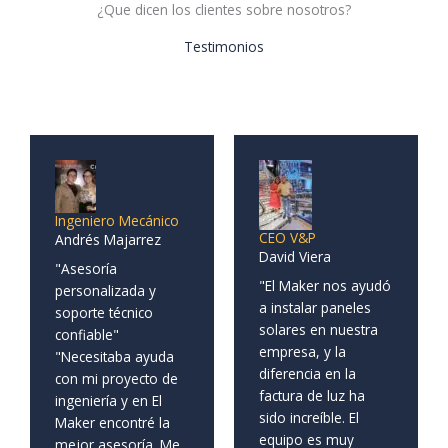
¿Que dicen los clientes sobre nosotros?
Testimonios
Ingeniero Mecánico
CEO V&P
Andrés Majarrez
David Viera
"Asesoría
"El Maker nos ayudó
personalizada y
a instalar paneles
soporte técnico
solares en nuestra
confiable"
empresa, y la
"Necesitaba ayuda
diferencia en la
con mi proyecto de
factura de luz ha
ingeniería y en El
sido increíble. El
Maker encontré la
equipo es muy
mejor asesoría. Me