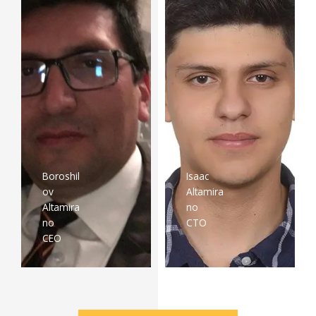
Boroshil
Isaac
ov
Altamira
Altamira
no
no
CTO
CEO