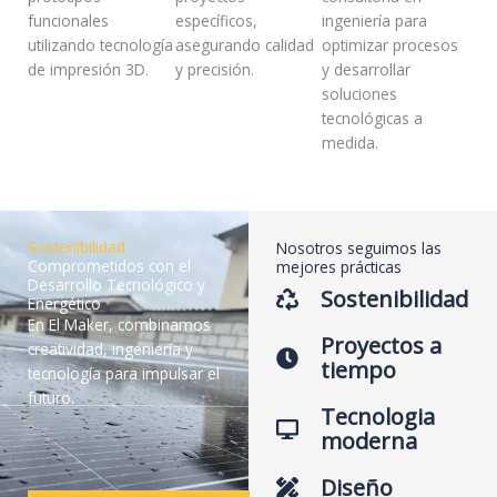
funcionales
específicos,
ingeniería para
utilizando tecnología
asegurando calidad
optimizar procesos
de impresión 3D.
y precisión.
y desarrollar
soluciones
tecnológicas a
medida.
Sostenibilidad
Nosotros seguimos las
Comprometidos con el
mejores prácticas
Desarrollo Tecnológico y
Sostenibilidad
Energético
En El Maker, combinamos
Proyectos a
creatividad, ingeniería y
tiempo
tecnología para impulsar el
futuro
.
Tecnologia
moderna
Diseño